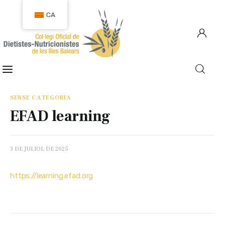
CA
COL·LEGIACIÓ
COL·LEGIATS
SENSE CATEGORIA
EFAD learning
OCUPACIÓ
CIUTADANIA
3 DE JULIOL DE 2025
RECURSOS
https://learning.efad.org
TRANSPARÈNCIA