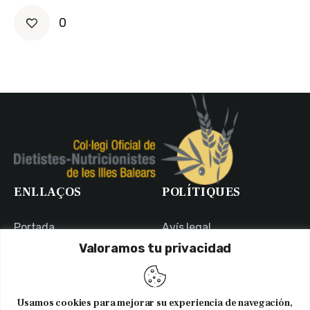
0
ENLLAÇOS
POLÍTIQUES
Portada
Avís legal
Valoramos tu privacidad
Portal de Transparència
Política de Privadesa
Contacte
Política de Cookies
Usuaris
Canal Ètic
Usamos cookies para mejorar su experiencia de navegación,