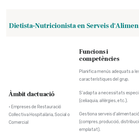
Dietista-Nutricionista en Serveis d'Aliment
Funcions i
competències
Planifica menús adequats a le
característiques del grup.
S'adapta a necessitats especi
Àmbit dactuació
(celiaquia, al·lèrgies, etc.).
• Empreses de Restauració
Gestiona serveis d'alimentaci
Col·lectiva Hospitalària, Social o
(compres, producció, distribuci
Comercial
emplatat).