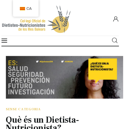
CA
COL·LEGIACIÓ
COL·LEGIATS
OCUPACIÓ
CIUTADANIA
RECURSOS
SENSE CATEGORIA
TRANSPARÈNCIA
Què és un Dietista-
Nutricionista?