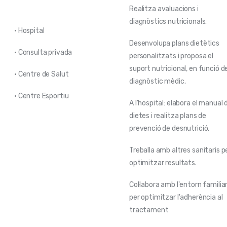
Realitza avaluacions i
diagnòstics nutricionals.
• Hospital
Desenvolupa plans dietètics
• Consulta privada
personalitzats i proposa el
suport nutricional, en funció d
• Centre de Salut
diagnòstic mèdic.
• Centre Esportiu
A l'hospital: elabora el manual 
dietes i realitza plans de
prevenció de desnutrició.
Treballa amb altres sanitaris p
optimitzar resultats.
Col·labora amb l'entorn familia
per optimitzar l'adherència al
tractament