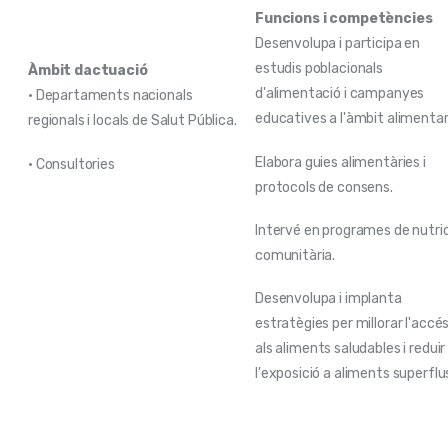
Funcions i competències
Desenvolupa i participa en
estudis poblacionals
Àmbit dactuació
d'alimentació i campanyes
• Departaments nacionals
educatives a l'àmbit alimentari
regionals i locals de Salut Pública.
Elabora guies alimentàries i
• Consultories
protocols de consens.
Intervé en programes de nutri
comunitària.
Desenvolupa i implanta
estratègies per millorar l'accé
als aliments saludables i reduir
l'exposició a aliments superflu