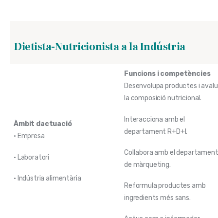
Dietista-Nutricionista a la Indústria
Funcions i competències
Desenvolupa productes i aval
la composició nutricional.
Interacciona amb el
Àmbit dactuació
departament R+D+I.
• Empresa
Col·labora amb el departamen
• Laboratori
de màrqueting.
• Indústria alimentària
Reformula productes amb
ingredients més sans.