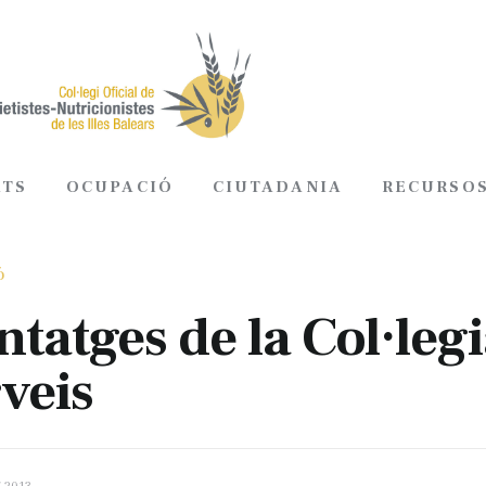
ATS
OCUPACIÓ
CIUTADANIA
RECURSO
OL·LEGIATS
OCUPACIÓ
CIUTADANIA
Ó
tatges de la Col·leg
rveis