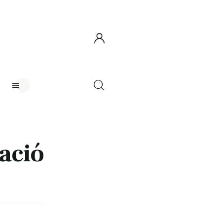
S
iació