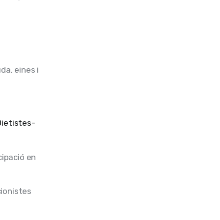
da, eines i
Dietistes-
cipació en
cionistes