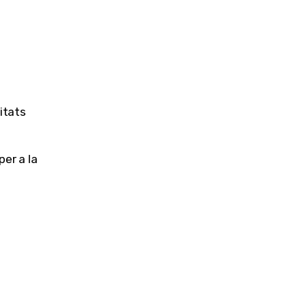
itats
er a la