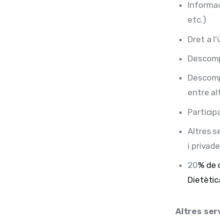
Informac
etc.)
Dret a l'
Descomp
Descomp
entre al
Particip
Altres s
i privade
20
% de 
Dietètic
Altres ser