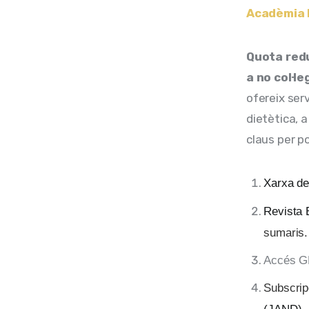
Acadèmia E
Quota redu
a no col·le
ofereix serv
dietètica, 
claus per po
Xarxa de
Revista 
sumaris.
Accés G
Subscripc