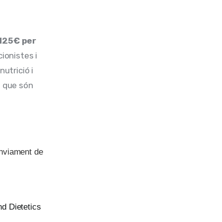
 125€ per 
ionistes i 
utrició i 
s que són 
nviament de
nd Dietetics