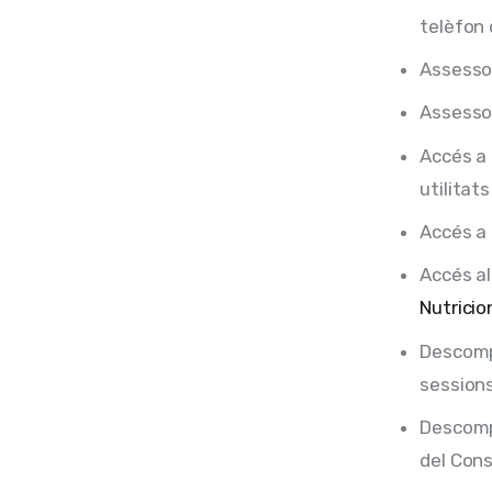
telèfon 
Assessori
Assesso
Accés a 
utilitats
Accés a 
Accés a
Nutricio
Descomp
sessions
Descompt
del Cons