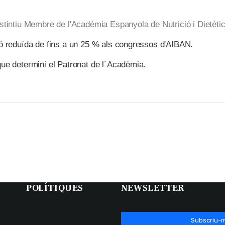
istintiu Membre de l'Acadèmia Espanyola de Nutrició i Dietèti
ió reduïda de fins a un 25 % als congressos d'AIBAN.
que determini el Patronat de l´Acadèmia.
POLÍTIQUES
NEWSLETTER
Subscriu-m