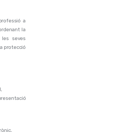
professió a 
ordenant la 
 les seves 
a protecció 
,
epresentació
rònic,