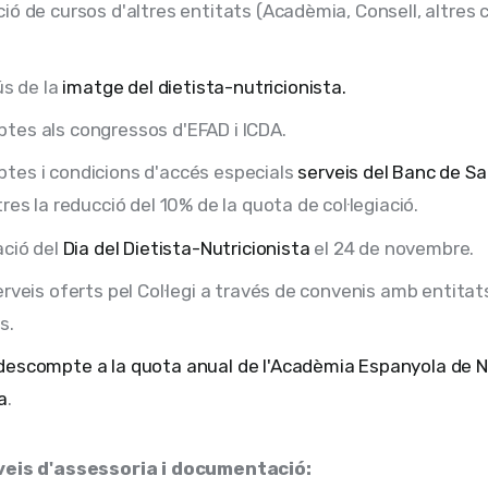
ió de cursos d'altres entitats (Acadèmia, Consell, altres co
ús de la
imatge del dietista-nutricionista.
tes als congressos d'EFAD i ICDA.
tes i condicions d'accés especials
serveis del Banc de Sa
tres la reducció del 10% de la quota de col·legiació.
ació del
Dia del Dietista-Nutricionista
el 24 de novembre.
erveis oferts pel Col·legi a través de convenis amb entitat
s.
descompte a la quota anual de l'Acadèmia Espanyola de Nu
a
.
veis d'assessoria i documentació: