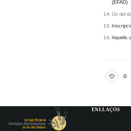
(EFAD)
Ús del d
Inscripc
Aquells 
0
ENLLAÇOS