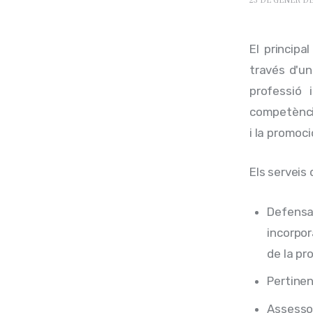
23 DE GENER DE
El principa
través d'un
professió 
competèncie
i la promoci
Els serveis 
Defensa 
incorpor
de la pr
Pertinenç
Assessor