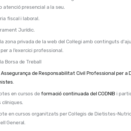
o atenció presencial a la seu.
a fiscal i laboral.
rament Jurídic.
la zona privada de la web del Col·legi amb continguts d'aju
 per a l'exercici professional.
la Borsa de Treball
l
Assegurança de Responsabilitat Civil Professional per a 
nistes
.
tes en cursos de
formació continuada del CODNIB
i parti
 clíniques.
e en cursos organitzats per Col·legis de Dietistes-Nutri
ell General.