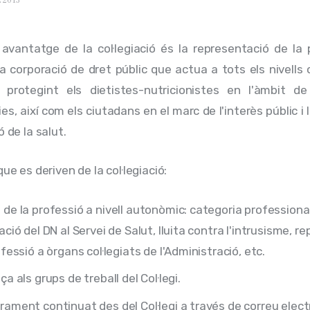
 2013
l avantatge de la col·legiació és la representació de la 
a corporació de dret públic que actua a tots els nivells 
i protegint els dietistes-nutricionistes en l'àmbit de
s, així com els ciutadans en el marc de l'interès públic i l
ó de la salut.
que es deriven de la col·legiació:
de la professió a nivell autonòmic: categoria professional
ació del DN al Servei de Salut, lluita contra l'intrusisme, r
ofessió a òrgans col·legiats de l'Administració, etc.
a als grups de treball del Col·legi.
ament continuat des del Col·legi a través de correu elect