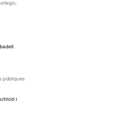
l·legis,
badell
,
s públiques
trició i