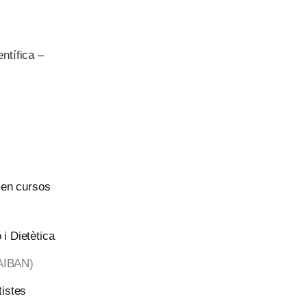
ntífica –
 en cursos
 i Dietètica
(AIBAN)
tistes