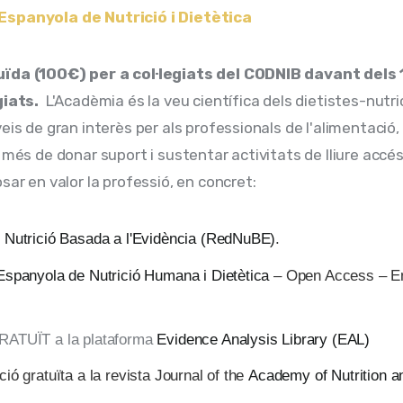
spanyola de Nutrició i Dietètica
ïda (100€) 
per a col·legiats del CODNIB davant dels
giats.
  L'Acadèmia és la veu científica dels dietistes-nutric
eis de gran interès per als professionals de l'alimentació, n
a més de donar suport i sustentar activitats de lliure accé
sar en valor la professió, en concret:
 Nutrició Basada a l'Evidència (RedNuBE)
.
Espanyola de Nutrició Humana i Dietètica
– Open Access – E
RATUÏT a la plataforma
Evidence Analysis Library (EAL)
ió gratuïta a la revista Journal of the
Academy of Nutrition a