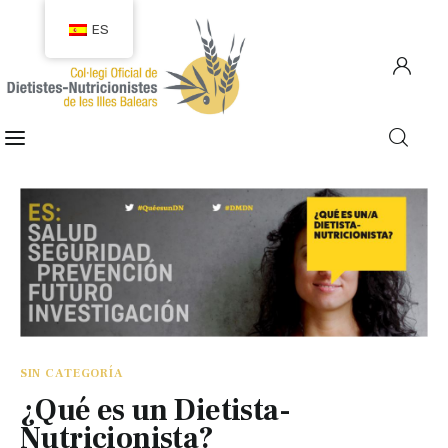
ES
COLEGIACIÓN
COLEGIADOS
EMPLEO
CIUDADANÍA
RECURSOS
SIN CATEGORÍA
TRANSPARENCIA
¿Qué es un Dietista-
Nutricionista?