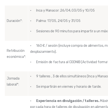
· Inca y Manacor: 26/04, 03/05 y 10/05
Duración*:
· Palma: 17/05, 24/05 y 31/05
· Sesiones de 90 minutos para impartir a un máx
· 160 € / sesión (incluye compra de alimentos, ma
Retribución
desplazamiento).
económica*:
· Emisión de factura al CODNIB (Actividad format
· 9 talleres , 3 de ellos simultáneos (Inca y Manac
Jornada
laboral*:
· Se impartirán en viernes y horario de tarde.
·
Experiencia en divulgación / talleres.
Máxim
por cada hora de talleres de divulgación en aliment