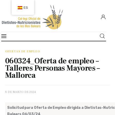
ES
COLEGIACIÓN
COLEGIADOS
OFERTAS DE EMPLEO
060324_Oferta de empleo –
EMPLEO
Talleres Personas Mayores –
Mallorca
CIUDADANÍA
RECURSOS
6 DE MARZO DE 2024
TRANSPARENCIA
Solicitud para Oferta de Empleo dirigida a Dietistas-Nutrici
Balears 06/03/24