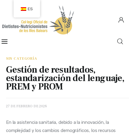
ES
COLEGIACIÓN
COLEGIADOS
SIN CATEGORÍA
Gestión de resultados,
EMPLEO
estandarización del lenguaje,
PREM y PROM
CIUDADANÍA
RECURSOS
27 DE FEBRERO DE 2026
TRANSPARENCIA
En la asistencia sanitaria, debido a la innovación, la 
complejidad y los cambios demográficos, los recursos 