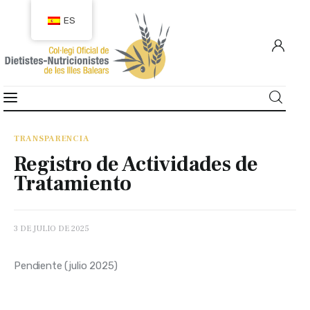
ES
COLEGIACIÓN
COLEGIADOS
TRANSPARENCIA
Registro de Actividades de
EMPLEO
Tratamiento
CIUDADANÍA
3 DE JULIO DE 2025
RECURSOS
Pendiente (julio 2025) 
TRANSPARENCIA