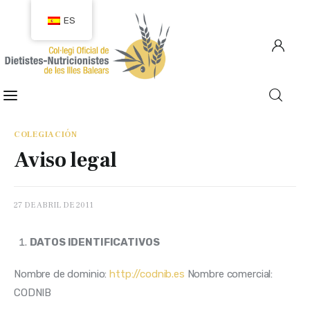
ES
COLEGIACIÓN
COLEGIADOS
COLEGIACIÓN
Aviso legal
EMPLEO
CIUDADANÍA
27 DE ABRIL DE 2011
RECURSOS
DATOS IDENTIFICATIVOS
TRANSPARENCIA
Nombre de dominio: 
http://codnib.es
 Nombre comercial: 
CODNIB