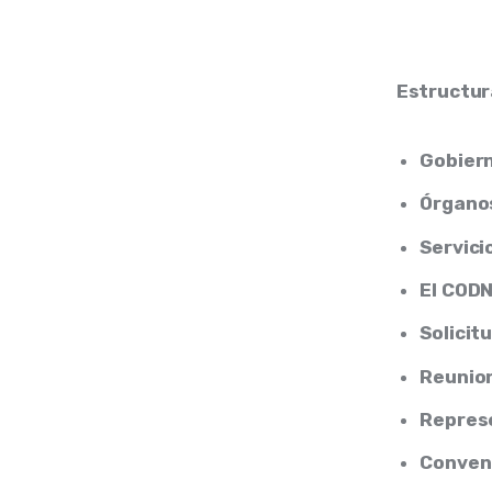
Estructur
Gobier
Órganos
Servici
El CODN
Solicit
Reunio
Repres
Conveni