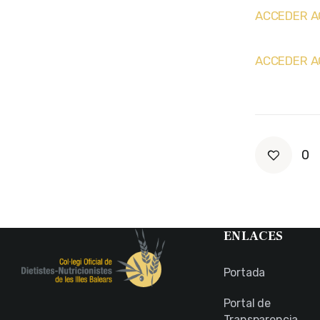
ACCEDER A
ACCEDER A
0
ENLACES
Portada
Portal de
Transparencia