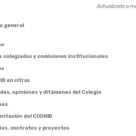
Actualizado a m
a general
no
 colegiados y comisiones institucionales
os
IB en cifras
udes, opiniones y ditámenes del Colegio
nes
entación del CODNIB
os, contratos y proyectos