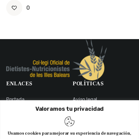
0
ENLACES
POLÍTICAS
Portada
Aviso legal
Valoramos tu privacidad
Portal de Transparencia
Política de Privacidad
Contacto
Política de Cookies
Usuarios
Canal Ético
Usamos cookies para mejorar su experiencia de navegación,
NEWSLETTER