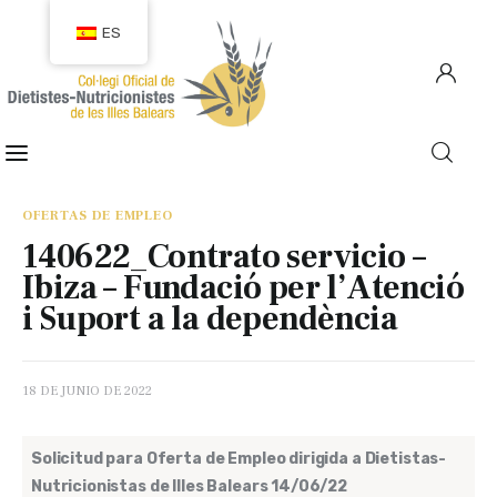
ES
COLEGIACIÓN
COLEGIADOS
OFERTAS DE EMPLEO
140622_Contrato servicio –
EMPLEO
Ibiza – Fundació per l’Atenció
i Suport a la dependència
CIUDADANÍA
RECURSOS
18 DE JUNIO DE 2022
TRANSPARENCIA
Solicitud para Oferta de Empleo dirigida a Dietistas-
Nutricionistas de Illes Balears 14/06/22