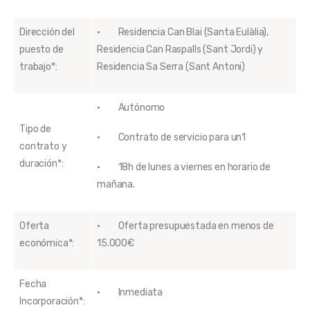
Dirección del
· Residencia Can Blai (Santa Eulàlia),
puesto de
Residencia Can Raspalls (Sant Jordi) y
trabajo*:
Residencia Sa Serra (Sant Antoni)
· Autónomo
Tipo de
· Contrato de servicio para un1
contrato y
duración*:
· 18h de lunes a viernes en horario de
mañana.
Oferta
· Oferta presupuestada en menos de
económica*:
15.000€
Fecha
· Inmediata
Incorporación*: