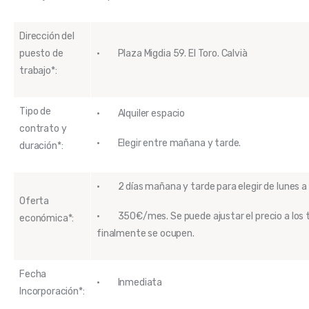
Dirección del
puesto de
· Plaza Migdia 59. El Toro. Calvià
trabajo*:
Tipo de
· Alquiler espacio
contrato y
· Elegir entre mañana y tarde.
duración*:
· 2 días mañana y tarde para elegir de lunes a 
Oferta
· 350€/mes. Se puede ajustar el precio a los
económica*:
finalmente se ocupen.
Fecha
· Inmediata
Incorporación*: