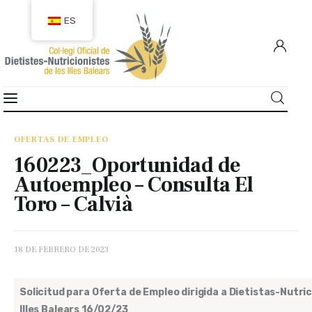
ES
COLEGIACIÓN
COLEGIADOS
OFERTAS DE EMPLEO
160223_Oportunidad de
EMPLEO
Autoempleo – Consulta El
Toro – Calvià
CIUDADANÍA
RECURSOS
18 DE FEBRERO DE 2023
TRANSPARENCIA
Solicitud para Oferta de Empleo dirigida a Dietistas-Nutri
Illes Balears 16/02/23