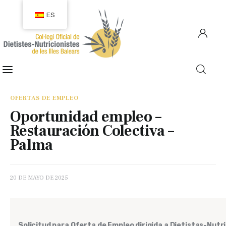
ES
COLEGIACIÓN
COLEGIADOS
OFERTAS DE EMPLEO
Oportunidad empleo –
EMPLEO
Restauración Colectiva –
Palma
CIUDADANÍA
RECURSOS
20 DE MAYO DE 2025
TRANSPARENCIA
Solicitud para Oferta de Empleo dirigida a Dietistas-Nutri