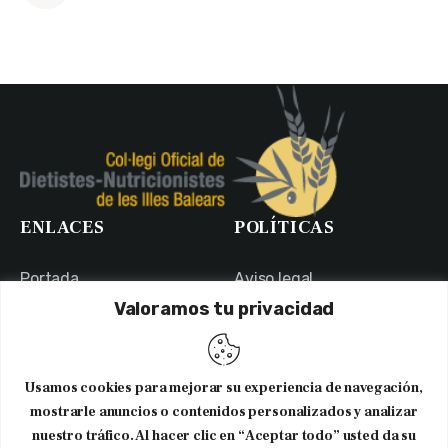
ENLACES
POLÍTICAS
Portada
Aviso legal
Valoramos tu privacidad
Portal de Transparencia
Política de Privacidad
Contacto
Política de Cookies
Usuarios
Canal Ético
Usamos cookies para mejorar su experiencia de navegación,
NEWSLETTER
mostrarle anuncios o contenidos personalizados y analizar
nuestro tráfico. Al hacer clic en “Aceptar todo” usted da su