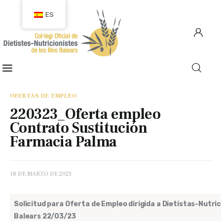
ES
COLEGIACIÓN
COLEGIADOS
OFERTAS DE EMPLEO
220323_Oferta empleo
EMPLEO
Contrato Sustitución
Farmacia Palma
CIUDADANÍA
RECURSOS
18 DE MARZO DE 2023
TRANSPARENCIA
Solicitud para Oferta de Empleo dirigida a Dietistas-Nutrici
Balears 22/03/23