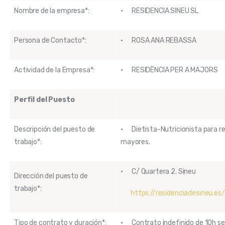
Nombre de la empresa*:
· RESIDENCIA SINEU SL
Persona de Contacto*:
· ROSA ANA REBASSA
Actividad de la Empresa*:
· RESIDÈNCIA PER A MAJORS
Perfil del Puesto
Descripción del puesto de
· Dietista-Nutricionista para re
trabajo*:
mayores.
· C/ Quartera 2. Sineu
Dirección del puesto de
trabajo*:
https://residenciadesineu.es/
Tipo de contrato y duración*:
· Contrato indefinido de 10h s