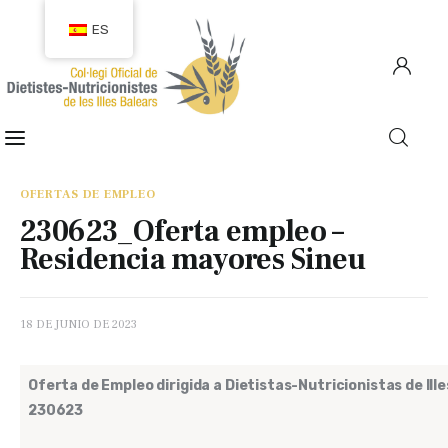
ES
COLEGIACIÓN
COLEGIADOS
OFERTAS DE EMPLEO
230623_Oferta empleo –
EMPLEO
Residencia mayores Sineu
CIUDADANÍA
18 DE JUNIO DE 2023
RECURSOS
Oferta de Empleo dirigida a Dietistas-Nutricionistas de Ill
TRANSPARENCIA
230623