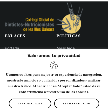
ENLACES
POLÍTICAS
Portada
Aviso legal
Valoramos tu privacidad
Portal de Transparencia
Política de Privacidad
Contacto
Política de Cookies
Usuarios
Canal Ético
Usamos cookies para mejorar su experiencia de navegación,
NEWSLETTER
mostrarle anuncios o contenidos personalizados y analizar
nuestro tráfico. Al hacer clic en “Aceptar todo” usted da su
consentimiento a nuestro uso de las cookies.
Suscribirme al newsletter
PERSONALIZAR
RECHAZAR TODO