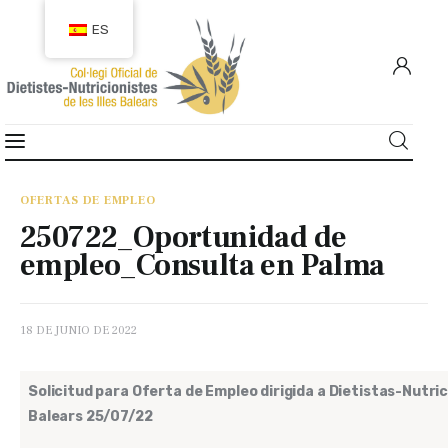
ES
COLEGIACIÓN
COLEGIADOS
OFERTAS DE EMPLEO
250722_Oportunidad de
EMPLEO
empleo_Consulta en Palma
CIUDADANÍA
18 DE JUNIO DE 2022
RECURSOS
Solicitud para Oferta de Empleo dirigida a Dietistas-Nutrici
TRANSPARENCIA
Balears 25/07/22