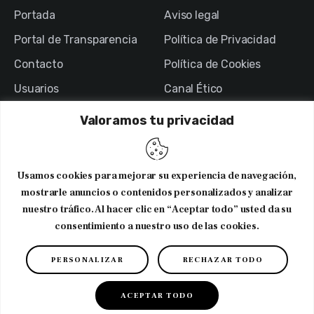
Portada
Aviso legal
Portal de Transparencia
Política de Privacidad
Contacto
Política de Cookies
Usuarios
Canal Ético
Valoramos tu privacidad
NEWSLETTER
Usamos cookies para mejorar su experiencia de navegación,
Suscribirme al newsletter
mostrarle anuncios o contenidos personalizados y analizar
nuestro tráfico. Al hacer clic en “Aceptar todo” usted da su
consentimiento a nuestro uso de las cookies.
PERSONALIZAR
RECHAZAR TODO
Copyright © 2026. CODNIB. Colegio Oficial de Dietistas-
Nutricionistas de Illes Balears
ACEPTAR TODO