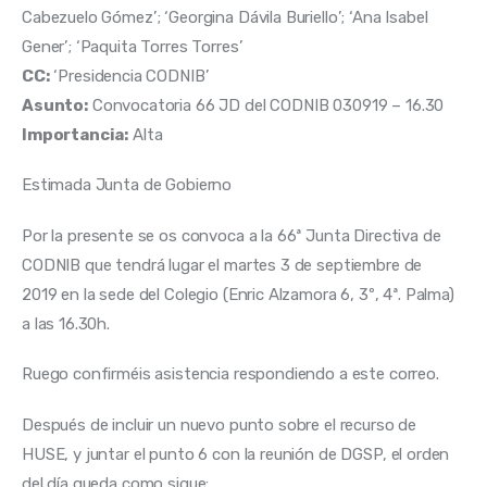
Cabezuelo Gómez’; ‘Georgina Dávila Buriello’; ‘Ana Isabel 
Gener’; ‘Paquita Torres Torres’
CC:
 ‘Presidencia CODNIB’
Asunto:
 Convocatoria 66 JD del CODNIB 030919 – 16.30 
Importancia:
 Alta
Estimada Junta de Gobierno
Por la presente se os convoca a la 66ª Junta Directiva de 
CODNIB que tendrá lugar el martes 3 de septiembre de 
2019 en la sede del Colegio (Enric Alzamora 6, 3º, 4ª. Palma) 
a las 16.30h.
Ruego confirméis asistencia respondiendo a este correo.
Después de incluir un nuevo punto sobre el recurso de 
HUSE, y juntar el punto 6 con la reunión de DGSP, el orden 
del día queda como sigue: