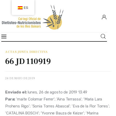
ES
COLEGIACIÓN
COLEGIADOS
ACTAS JUNTA DIRECTIVA
66 JD 110919
EMPLEO
CIUDADANÍA
24 DE MAYO DE 2019
RECURSOS
Enviado el:
 lunes, 26 de agosto de 2019 13:49
Para:
 ‘maite Colomar Ferrer’; ‘Aina Terrassa’; ‘Maria Lara 
TRANSPARENCIA
Prohens Rigo’; ‘Sonia Torres Abascal’; ‘Eva de la Flor Torres’; 
‘CATALINA BOSCH’; ‘Yvonne Bauza de Keizer’; ‘Marina 