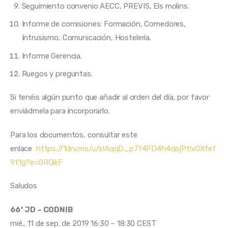
Seguimiento convenio AECC, PREVIS, Els molins.
Informe de comisiones: Formación, Comedores,
Intrusismo, Comunicación, Hostelería.
Informe Gerencia.
Ruegos y preguntas.
Si tenéis algún punto que añadir al orden del día, por favor 
enviádmela para incorporarlo.
Para los documentos, consultar este 
enlace  
https://1drv.ms/u/s!AqqD_p7f4PD4h4dpjPtlv0Xfef
9t1g?e=GRQikF
Saludos
66ª JD – CODNIB 
mié., 11 de sep. de 2019 16:30 – 18:30 CEST 