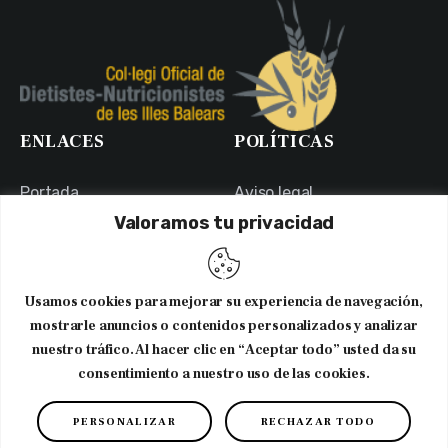
ENLACES
POLÍTICAS
Portada
Aviso legal
Valoramos tu privacidad
Portal de Transparencia
Política de Privacidad
Contacto
Política de Cookies
Usuarios
Canal Ético
Usamos cookies para mejorar su experiencia de navegación,
NEWSLETTER
mostrarle anuncios o contenidos personalizados y analizar
nuestro tráfico. Al hacer clic en “Aceptar todo” usted da su
consentimiento a nuestro uso de las cookies.
Suscribirme al newsletter
PERSONALIZAR
RECHAZAR TODO
Copyright © 2026. CODNIB. Colegio Oficial de Dietistas-