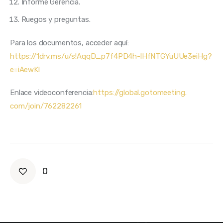
Informe Gerencia.
Ruegos y preguntas.
Para los documentos, acceder aquí: 
https://1drv.ms/u/s!AqqD_p7f4PD4h-lHfNTGYuUUe3eiHg?
e=iAewKl
Enlace videoconferencia:
https://global.gotomeeting.
com/join/762282261
0