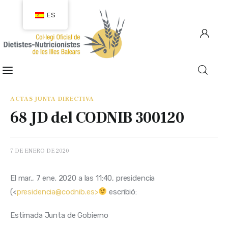
ES
COLEGIACIÓN
COLEGIADOS
ACTAS JUNTA DIRECTIVA
68 JD del CODNIB 300120
EMPLEO
CIUDADANÍA
7 DE ENERO DE 2020
RECURSOS
​El mar., 7 ene. 2020 a las 11:40, presidencia 
(<
presidencia@codnib.es>
 escribió:
TRANSPARENCIA
Estimada Junta de Gobierno