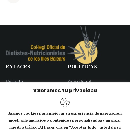
ENLACES
POLÍTICAS
Portada
Aviso legal
Valoramos tu privacidad
Portal de Transparencia
Política de Privacidad
Contacto
Política de Cookies
Usuarios
Canal Ético
Usamos cookies para mejorar su experiencia de navegación,
NEWSLETTER
mostrarle anuncios o contenidos personalizados y analizar
nuestro tráfico. Al hacer clic en “Aceptar todo” usted da su