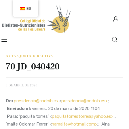
ES
COLEGIACIÓN
COLEGIADOS
ACTAS JUNTA DIRECTIVA
70 JD_040420
EMPLEO
CIUDADANÍA
3 DE ABRIL DE 2020
RECURSOS
De:
presidencia@codnib.es
 <
presidencia@codnib.es>
; 
Enviado el:
 viernes, 20 de marzo de 2020 11:04
TRANSPARENCIA
Para:
 ‘paquita torres’ <
paquitatorrestorres@yahoo.es>
;; 
‘maite Colomar Ferrer’ <
namaite@hotmail.com>
;; ‘Aina 