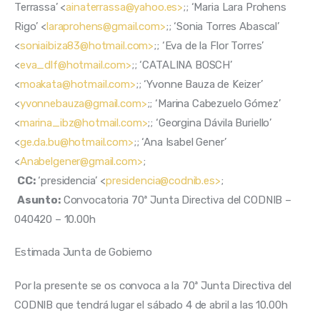
Terrassa’ <
ainaterrassa@yahoo.es>
;; ‘Maria Lara Prohens 
Rigo’ <
laraprohens@gmail.com>
;; ‘Sonia Torres Abascal’ 
<
soniaibiza83@hotmail.com>
;; ‘Eva de la Flor Torres’ 
<
eva_dlf@hotmail.com>
;; ‘CATALINA BOSCH’ 
<
moakata@hotmail.com>
;; ‘Yvonne Bauza de Keizer’ 
<
yvonnebauza@gmail.com>
;; ‘Marina Cabezuelo Gómez’ 
<
marina_ibz@hotmail.com>
;; ‘Georgina Dávila Buriello’ 
<
ge.da.bu@hotmail.com>
;; ‘Ana Isabel Gener’ 
<
Anabelgener@gmail.com>
;
CC:
 ‘presidencia’ <
presidencia@codnib.es>
;
Asunto:
 Convocatoria 70ª Junta Directiva del CODNIB – 
040420 – 10.00h
Estimada Junta de Gobierno
Por la presente se os convoca a la 70ª Junta Directiva del 
CODNIB que tendrá lugar el sábado 4 de abril a las 10.00h 