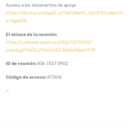
Acceso a los documentos de apoyo  
https://1drv.ms/u/s!AqqD_p7f4PD4idY6_i2UJF1CCz8p9Q?
e=OgqO3B
El enlace de la reunión:
https://us06web.zoom.us/j/83673370902?
pwd=bjg1T0VDL213eUs5REJkQXlrdGp6UT09
ID de reunión: 
836 7337 0902
Código de acceso: 
473616
— 