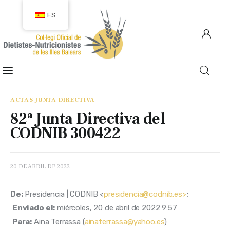
ES
COLEGIACIÓN
COLEGIADOS
ACTAS JUNTA DIRECTIVA
82ª Junta Directiva del
EMPLEO
CODNIB 300422
CIUDADANÍA
20 DE ABRIL DE 2022
RECURSOS
De:
 Presidencia | CODNIB <
presidencia@codnib.es>
; 
TRANSPARENCIA
Enviado el:
 miércoles, 20 de abril de 2022 9:57
Para:
 Aina Terrassa (
ainaterrassa@yahoo.es
) 