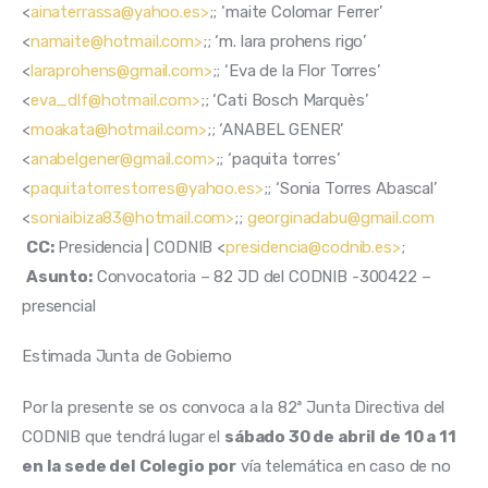
<
ainaterrassa@yahoo.es>
;; ‘maite Colomar Ferrer’ 
<
namaite@hotmail.com>
;; ‘m. lara prohens rigo’ 
<
laraprohens@gmail.com>
;; ‘Eva de la Flor Torres’ 
<
eva_dlf@hotmail.com>
;; ‘Cati Bosch Marquès’ 
<
moakata@hotmail.com>
;; ‘ANABEL GENER’ 
<
anabelgener@gmail.com>
;; ‘paquita torres’ 
<
paquitatorrestorres@yahoo.es>
;; ‘Sonia Torres Abascal’ 
<
soniaibiza83@hotmail.com>
;; 
georginadabu@gmail.com
CC:
 Presidencia | CODNIB <
presidencia@codnib.es>
;
Asunto:
 Convocatoria – 82 JD del CODNIB -300422 – 
presencial
Estimada Junta de Gobierno
Por la presente se os convoca a la 82ª Junta Directiva del 
CODNIB que tendrá lugar el 
sábado 30 de abril de 10 a 11 
en la sede del Colegio por
 vía telemática en caso de no 