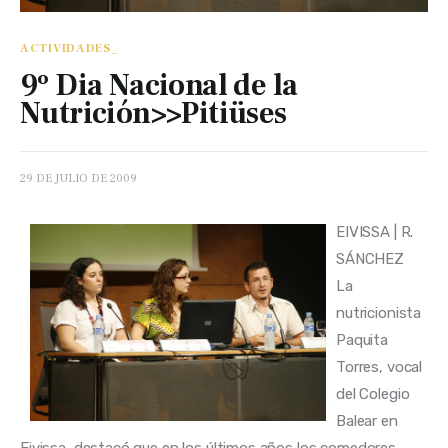
ACTIVIDADES_
9º Dia Nacional de la
Nutrición>>Pitiüses
29 DE JULIO DE 2009
EIVISSA | R. 
SÁNCHEZ
La 
nutricionista 
Paquita 
Torres, vocal 
del Colegio 
Balear en 
Eivissa, destacó que en los últimos años los comedores 