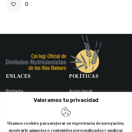
0
ENLACES
POLÍTICAS
Portada
Aviso legal
Valoramos tu privacidad
Portal de Transparencia
Política de Privacidad
Contacto
Política de Cookies
Usuarios
Canal Ético
Usamos cookies para mejorar su experiencia de navegación,
NEWSLETTER
mostrarle anuncios o contenidos personalizados y analizar