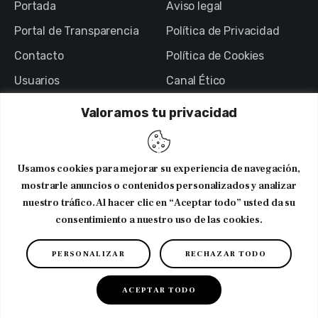
Portada
Aviso legal
Portal de Transparencia
Política de Privacidad
Contacto
Política de Cookies
Usuarios
Canal Ético
Valoramos tu privacidad
NEWSLETTER
Usamos cookies para mejorar su experiencia de navegación,
Suscribirme al newsletter
mostrarle anuncios o contenidos personalizados y analizar
nuestro tráfico. Al hacer clic en “Aceptar todo” usted da su
consentimiento a nuestro uso de las cookies.
Copyright © 2026. CODNIB. Colegio Oficial de Dietistas-
PERSONALIZAR
RECHAZAR TODO
Nutricionistas de Illes Balears
ACEPTAR TODO