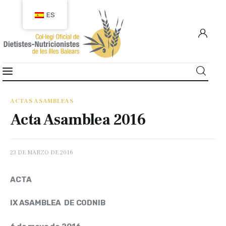
ES
COLEGIACIÓN
COLEGIADOS
ACTAS ASAMBLEAS
Acta Asamblea 2016
EMPLEO
CIUDADANÍA
23 DE MARZO DE 2016
RECURSOS
ACTA
TRANSPARENCIA
IX ASAMBLEA  DE CODNIB