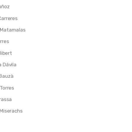
uñoz
Carreres
 Matamalas
rres
libert
 Dávila
Bauzà
Torres
rassa
 Miserachs