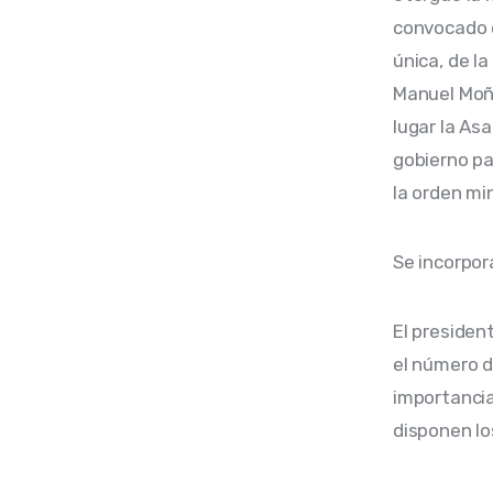
convocado e
única, de l
Manuel Moñi
lugar la As
gobierno pa
la orden min
Se incorpora
El presiden
el número d
importancia 
disponen lo