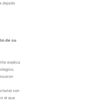
a dejado 
ón de su
nte explica 
olegios, 
vocaron 
sterial con 
z el que 
 