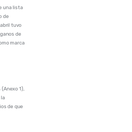
 una lista 
o de 
bril tuvo 
rganos de 
 como marca 
 (Anexo 1), 
la 
ios de que 