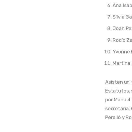
Ana Isa
Sílvia Ga
Joan Per
Rocío Z
Yvonne 
Martina
Asisten un 
Estatutos, 
por Manuel
secretaria,
Perelló y R