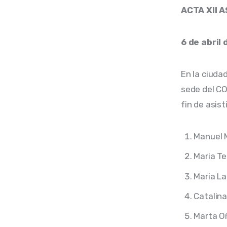
ACTA XII 
6 de abril
En la ciudad
sede del COD
fin de asis
Manuel 
Maria T
Maria L
Catalin
Marta O