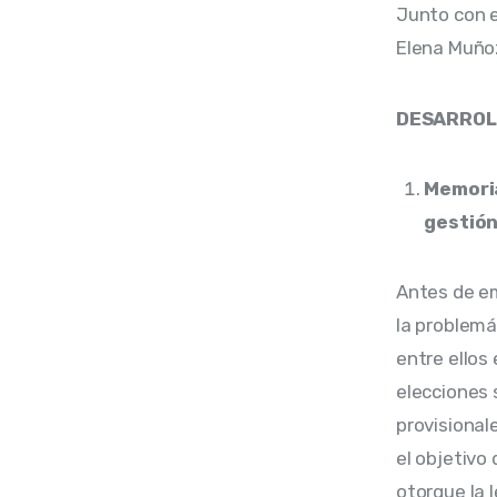
Junto con e
Elena Muñoz
DESARROLL
Memoria
gestión
Antes de em
la problemát
entre ellos
elecciones 
provisional
el objetivo 
otorgue la 