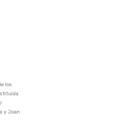
e los 
tituida 
o 
a y Joan 