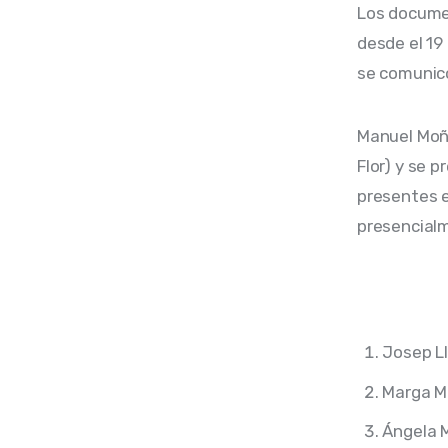
Los documen
desde el 19 
se comunicó
Manuel Moñi
Flor) y se 
presentes e
presencialm
Josep L
Marga M
Ángela 