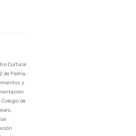
tro Cultural 
2 de Palma, 
imientos y 
imentación 
 Colegio de 
ears, 
se 
ación 