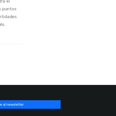
ra el 
s puntos 
ntidades 
és.
e al newsletter