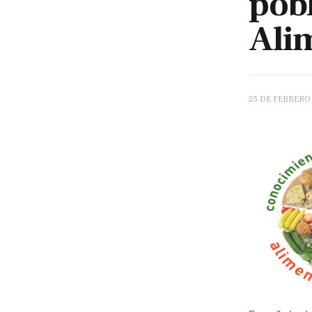
pob
Ali
25 DE FEBRERO 