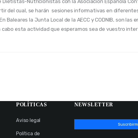
 Dietistas-Nutricionistas con la Asociación Española Cont
rtir del cual, se harán  sesiones informativas en diferente
En Baleares la Junta Local de la AECC y CODNIB, son las e
a cabo esta actividad que esperamos sea de vuestro inter
POLÍTICAS
NEWSLETTER
Aviso legal
Suscribirm
Política de