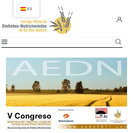
ES
COLEGIACIÓN
COLEGIADOS
EMPLEO
CIUDADANÍA
RECURSOS
TRANSPARENCIA