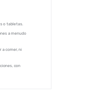
s o tabletas.
iones a menudo
 a comer, ni
ciones, con