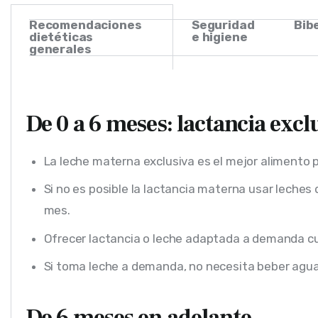
Recomendaciones
Seguridad
Bib
dietéticas
e higiene
generales
De 0 a 6 meses: lactancia excl
La leche materna exclusiva es el mejor alimento p
Si no es posible la lactancia materna usar leches d
mes.
Ofrecer lactancia o leche adaptada a demanda c
Si toma leche a demanda, no necesita beber agua.
De 6 meses en adelante