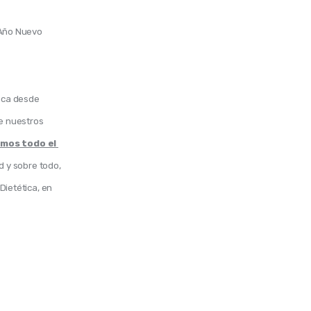
 Año Nuevo 
nca desde 
e nuestros 
mos todo el 
d y sobre todo, 
Dietética, en 