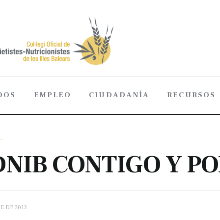
DOS
EMPLEO
CIUDADANÍA
RECURSOS
ADOS
EMPLEO
CIUDADANÍA
RECURSOS
_
NIB CONTIGO Y PO
E DE 2012