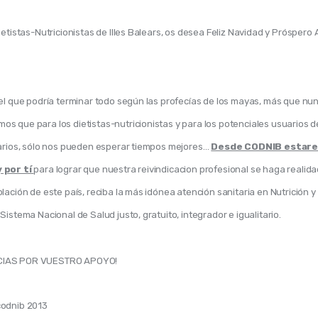
ietistas-Nutricionistas de Illes Balears, os desea Feliz Navidad y Próspero
 el que podría terminar todo según las profecías de los mayas, más que nu
s que para los dietistas-nutricionistas y para los potenciales usuarios d
tarios, sólo nos pueden esperar tiempos mejores… 
Desde CODNIB estare
 por tí 
para lograr que nuestra reivindicacion profesional se haga realida
lación de este país, reciba la más idónea atención sanitaria en Nutrición y 
Sistema Nacional de Salud justo, gratuito, integrador e igualitario. 
IAS POR VUESTRO APOYO!