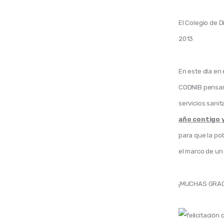
El Colegio de D
2013
En este día en
CODNIB pensamo
servicios sani
año contigo y
para que la pob
el marco de un 
¡MUCHAS GRAC