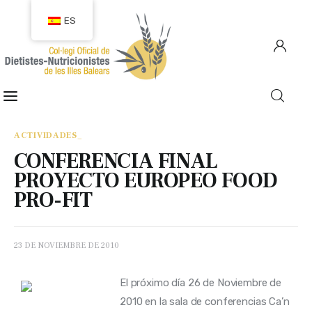
ES
COLEGIACIÓN
COLEGIADOS
ACTIVIDADES_
CONFERENCIA FINAL
EMPLEO
PROYECTO EUROPEO FOOD
PRO-FIT
CIUDADANÍA
RECURSOS
23 DE NOVIEMBRE DE 2010
TRANSPARENCIA
El próximo día 26 de Noviembre de 
2010 en la sala de conferencias Ca’n 