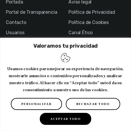
Portada
Aviso legal
Portal de Transparencia
Política de Privacidad
Contacto
Política de Cookies
Usuarios
Canal Ético
Valoramos tu privacidad
NEWSLETTER
Usamos cookies para mejorar su experiencia de navegación,
Suscribirme al newsletter
mostrarle anuncios o contenidos personalizados y analizar
nuestro tráfico. Al hacer clic en “Aceptar todo” usted da su
consentimiento a nuestro uso de las cookies.
PERSONALIZAR
RECHAZAR TODO
Copyright © 2026. CODNIB. Colegio Oficial de Dietistas-
Nutricionistas de Illes Balears
ACEPTAR TODO