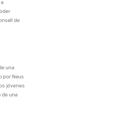
a 
oder 
onsell de 
de una 
do por Neus 
los jóvenes 
 de una 