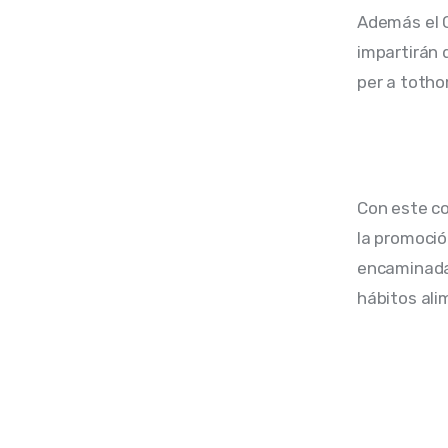
Además el C
impartirán 
per a toth
Con este con
la promoció
encaminadas
hábitos alim