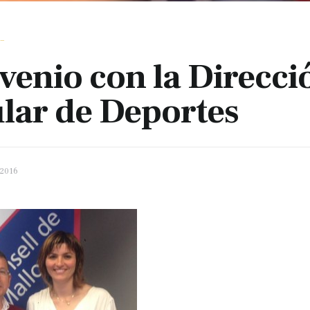
_
venio con la Direcci
ular de Deportes
 2016