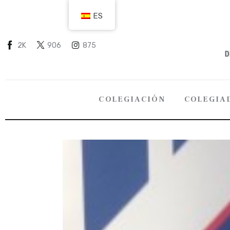
COLEGIACIÓN
ES
COLEGIADOS
2K
906
875
EMPLEO
CIUDADANÍA
COLEGIACIÓN
COLEGIA
RECURSOS
TRANSPARENCIA
COLEGIACIÓN
COLEGI