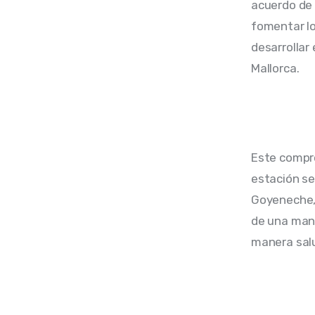
acuerdo de 
fomentar lo
desarrollar
Mallorca.
Este compro
estación ser
Goyeneche, 
de una mane
manera salu