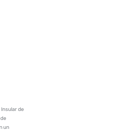
 Insular de 
 de 
n un 