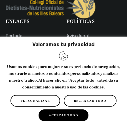
ENLACES
POLÍTICAS
Portada
Aviso legal
Valoramos tu privacidad
Usamos cookies para mejorar su experiencia de navegación,
NEWSLETTER
mostrarle anuncios o contenidos personalizados y analizar
nuestro tráfico. Al hacer clic en “Aceptar todo” usted da su
consentimiento a nuestro uso de las cookies.
Suscribirme al newsletter
PERSONALIZAR
RECHAZAR TODO
Copyright © 2026. CODNIB. Colegio Oficial de Dietistas-
Nutricionistas de Illes Balears
ACEPTAR TODO