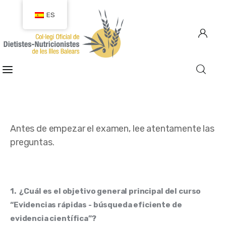
ES
COLEGIACIÓN
COLEGIADOS
EMPLEO
Antes de empezar el examen, lee atentamente las
preguntas.
CIUDADANÍA
RECURSOS
1.
¿Cuál es el objetivo general principal del curso
TRANSPARENCIA
“Evidencias rápidas - búsqueda eficiente de
evidencia científica”?