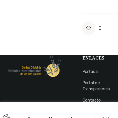
0
ENLACES
Portada
Portal de
Transparencia
Contacto
Usuarios