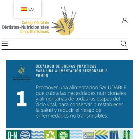
ES
COLEGIACIÓN
COLEGIADOS
EMPLEO
CIUDADANÍA
RECURSOS
TRANSPARENCIA