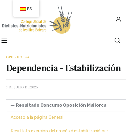
ES
COLEGIACIÓN
COLEGIADOS
OPE - BOLSA
Dependencia – Estabilización
EMPLEO
CIUDADANÍA
3 DE JULIO DE 2025
RECURSOS
Resultado Concurso Oposición Mallorca
TRANSPARENCIA
Acceso a la página General
Resultats exercicis del procés d’estabilització per