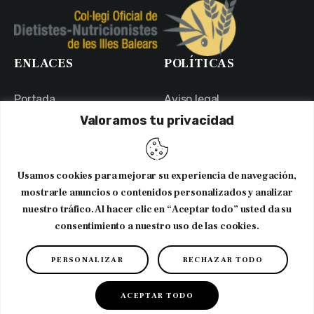
ENLACES
POLÍTICAS
Portada
Aviso legal
Valoramos tu privacidad
Portal de Transparencia
Política de Privacidad
Contacto
Política de Cookies
Usuarios
Canal Ético
Usamos cookies para mejorar su experiencia de navegación,
NEWSLETTER
mostrarle anuncios o contenidos personalizados y analizar
nuestro tráfico. Al hacer clic en “Aceptar todo” usted da su
consentimiento a nuestro uso de las cookies.
Suscribirme al newsletter
PERSONALIZAR
RECHAZAR TODO
Copyright © 2026. CODNIB. Colegio Oficial de Dietistas-
Nutricionistas de Illes Balears
ACEPTAR TODO