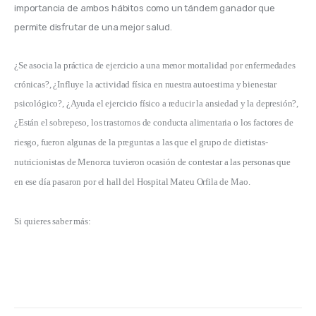
importancia de ambos hábitos como un tándem ganador que 
permite disfrutar de una mejor salud.
¿Se asocia la práctica de ejercicio a una menor mortalidad por enfermedades 
crónicas?, 
¿Influye la actividad física en nuestra autoestima y bienestar 
psicológico?, 
¿Ayuda el ejercicio físico a reducir la ansiedad y la depresión?, 
¿Están el sobrepeso, los trastornos de conducta alimentaria o los factores de 
riesgo, fueron algunas de la preguntas a las que el grupo de dietistas-
nutricionistas de Menorca tuvieron ocasión de contestar a las personas que 
en ese día pasaron por el hall del Hospital Mateu Orfila de Mao.
Si quieres saber más: