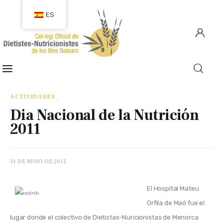
ES
COLEGIACIÓN
COLEGIADOS
ACTIVIDADES_
Dia Nacional de la Nutrición
EMPLEO
2011
CIUDADANÍA
31 DE MAYO DE 2011
RECURSOS
El Hospital Mateu 
TRANSPARENCIA
Orfila de Maó fue el 
lugar donde el colectivo de Dietistas-Nuricionistas de Menorca 