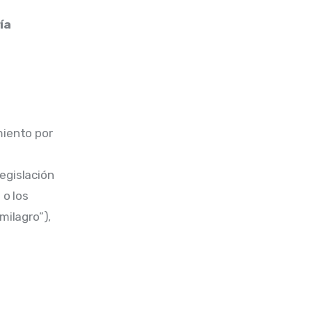
ía 
iento por 
 
egislación 
 o los 
ilagro”), 