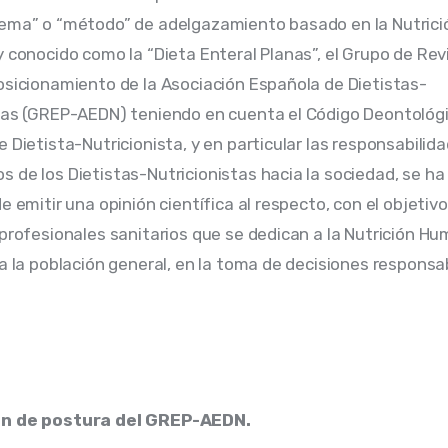
ema” o “método” de adelgazamiento basado en la Nutrició
y conocido como la “Dieta Enteral Planas”, el Grupo de Revi
osicionamiento de la Asociación Española de Dietistas-
tas (GREP-AEDN) teniendo en cuenta el Código Deontológic
 Dietista-Nutricionista, y en particular las responsabilida
 de los Dietistas-Nutricionistas hacia la sociedad, se ha v
e emitir una opinión científica al respecto, con el objetiv
 profesionales sanitarios que se dedican a la Nutrición Hu
 a la población general, en la toma de decisiones responsab
ón de postura del GREP-AEDN.