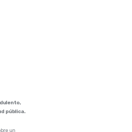
dulento, 
ud pública.
obre un 