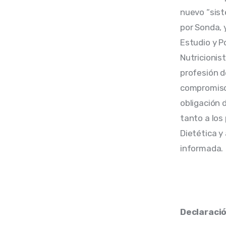
nuevo “sist
por Sonda, 
Estudio y P
Nutricionis
profesión de
compromisos
obligación d
tanto a los
Dietética y
informada.
Declaraci