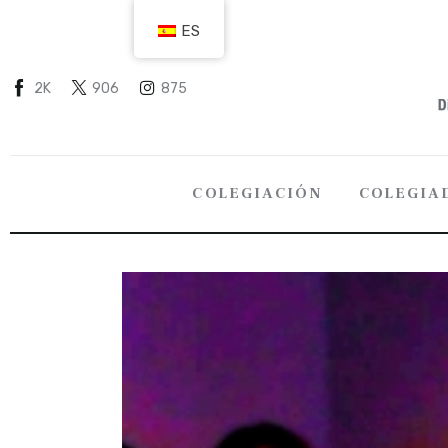
COLEGIACIÓN
ES
COLEGIADOS
2K
906
875
EMPLEO
CIUDADANÍA
COLEGIACIÓN
COLEGIA
RECURSOS
TRANSPARENCIA
COLEGIACIÓN
COLEGI