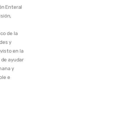
n Enteral 
sión, 
o de la 
des y 
isto en la 
o de ayudar 
mana y 
le e 