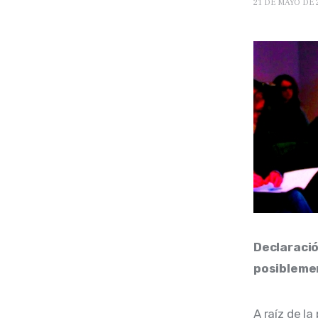
21 DE MAYO DE 
Declaració
posiblemen
A raíz de la