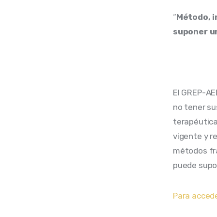
“
Método, i
suponer un
El GREP-AE
no tener sus
terapéutica
vigente y re
métodos fra
puede supon
Para acced