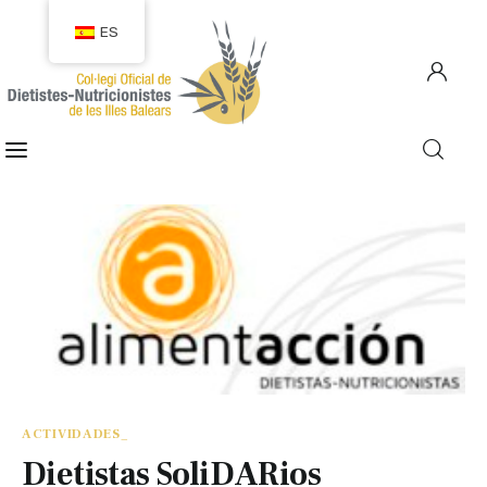
ES
COLEGIACIÓN
COLEGIADOS
EMPLEO
CIUDADANÍA
RECURSOS
TRANSPARENCIA
ACTIVIDADES_
Dietistas SoliDARios