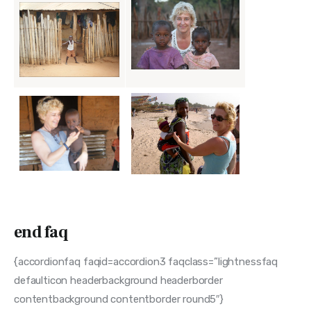
end faq
{accordionfaq faqid=accordion3 faqclass=”lightnessfaq
defaulticon headerbackground headerborder
contentbackground contentborder round5″}