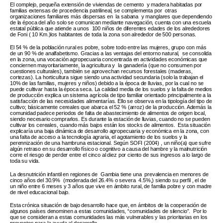
El complejo, pequeña extensión de viviendas de cemento y madera habitadas por
familias extensas de procedencia patrilineal, se complementa por otras
organizaciones familiares más dispersas en la sabana y manglares que dependiendo
de la época del año solo se comunican mediante navegación, cuenta con una escuela
estatal pública que atiende a unos 100 niños de diferentes edades de los alrededores
de Foni ( 10 Km.)los habitantes de toda la zona son alrededor de 500 personas.
El 54 % de la población rural es pobre, sobre todo entre las mujeres, grupo con más
de un 90 % de analfabetismo. Gracias a las ventajas del entorno natural, se consolida
en la zona, una vocación agropecuaria concentrada en actividades económicas que
conciernen mayoritariamente, la agricultura y la ganadería (que no consumen por
cuestiones culturales), también se aprovechan recursos forestales (maderas,
cortezas). La horticultura sigue siendo una actividad secundaria (solo la trabajan el
10% de las familias, mujeres y niños) debido a la época de lluvias, por la cual no se
puede cultivar hasta la época seca. La calidad media de los suelos y la falta de medios
de producción explica un sistema agrícola de tipo familiar orientado principalmente a la
satisfacción de las necesidades alimentarías. Ello se observa en la tipología del tipo de
cultivo; básicamente cereales que abarca el 52 % (arroz) de la producción. Además la
comunidad padece periodos de falta de abastecimiento de alimentos de origen local,
siendo necesario comprarlos. Es durante la estación de lluvias, cuando no se pueden
cultivar los cereales, cuando más bajos están los stocks de alimentos. Esta situación
explicaría una baja dinámica de desarrollo agropecuaria y económica en la zona, con
una falta de acceso a la tecnología agraria, el agotamiento de los suelos y la
perennización de una hambruna estacional. Según SOFI (2004) , un niño(a) que sufre
algún retraso en su desarrollo físico o cognitivo a causa del hambre y la malnutrición
corre el riesgo de perder entre el cinco al diez por ciento de sus ingresos a lo largo de
toda su vida.
La desnutrición infantil en regiones de Gambia tiene una prevalencia en menores de
cinco años del 30.9% (moderada del 26.4% o severa 4.5%,) siendo su perfil , el de
un niño entre 6 meses y 3 años que vive en ámbito rural, de familia pobre y con madre
de nivel educacional bajo.
Esta crónica situación de bajo desarrollo hace que, en ámbitos de la cooperación de
algunos países denominen a estas comunidades, “comunidades de silencio”. Por lo
que se consideran a estas comunidades las más vulnerables y las prioritarias en los