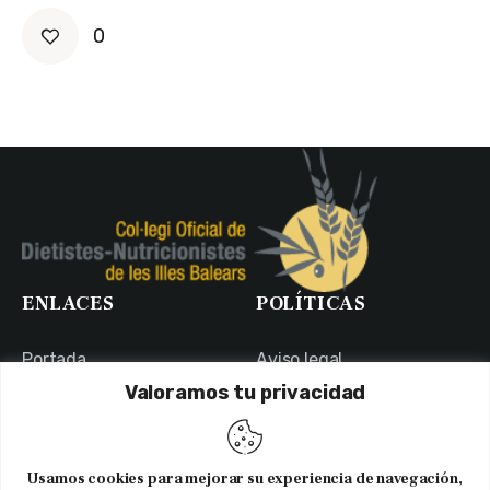
0
ENLACES
POLÍTICAS
Portada
Aviso legal
Valoramos tu privacidad
Portal de Transparencia
Política de Privacidad
Contacto
Política de Cookies
Usuarios
Canal Ético
Usamos cookies para mejorar su experiencia de navegación,