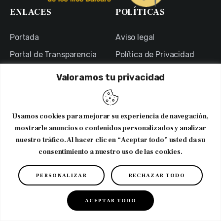
ENLACES
POLÍTICAS
Portada
Aviso legal
Portal de Transparencia
Política de Privacidad
Contacto
Política de Cookies
Valoramos tu privacidad
Usuarios
Canal Ético
NEWSLETTER
Usamos cookies para mejorar su experiencia de navegación,
mostrarle anuncios o contenidos personalizados y analizar
Suscribirme al newsletter
nuestro tráfico. Al hacer clic en “Aceptar todo” usted da su
consentimiento a nuestro uso de las cookies.
Copyright © 2026. CODNIB. Colegio Oficial de Dietistas-
Nutricionistas de Illes Balears
PERSONALIZAR
RECHAZAR TODO
ACEPTAR TODO