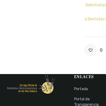
Solicitud p
a Dietistas-
0
ENLACES
Portada
Portal de
Transparencia