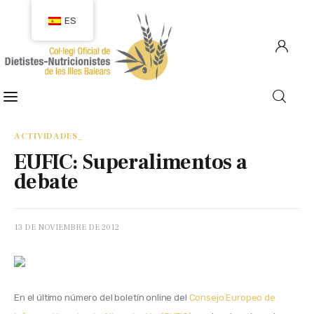
ES
COLEGIACIÓN
COLEGIADOS
ACTIVIDADES_
EUFIC: Superalimentos a
EMPLEO
debate
CIUDADANÍA
13 DE NOVIEMBRE DE 2012
RECURSOS
TRANSPARENCIA
En el último número del boletín online del 
Consejo Europeo de 