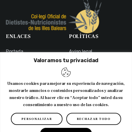
ENLACES
POLÍTICAS
Portada
Aviso legal
Valoramos tu privacidad
Portal de Transparencia
Política de Privacidad
Contacto
Política de Cookies
Usuarios
Canal Ético
Usamos cookies para mejorar su experiencia de navegación,
NEWSLETTER
mostrarle anuncios o contenidos personalizados y analizar
nuestro tráfico. Al hacer clic en “Aceptar todo” usted da su
consentimiento a nuestro uso de las cookies.
Suscribirme al newsletter
PERSONALIZAR
RECHAZAR TODO
Copyright © 2026. CODNIB. Colegio Oficial de Dietistas-