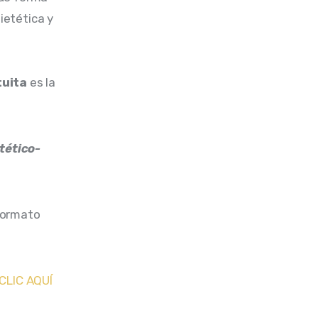
ietética
y
tuita
es la
tético-
formato
CLIC AQUÍ