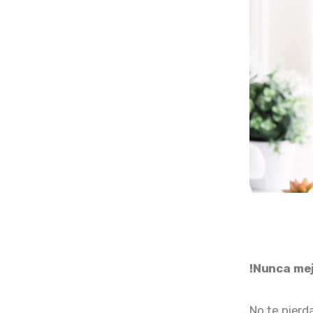
!Nunca mej
No te pierd