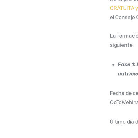
GRATUITA 
el
Consejo G
La formació
siguiente:
Fase 1:
nutricio
Fecha de ce
GoToWebina
Último día 