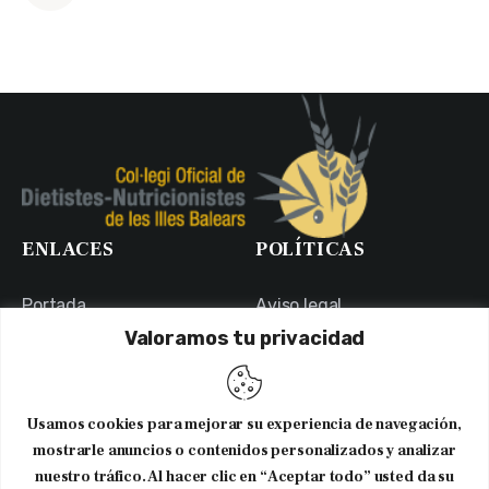
ENLACES
POLÍTICAS
Portada
Aviso legal
Valoramos tu privacidad
Portal de Transparencia
Política de Privacidad
Contacto
Política de Cookies
Usuarios
Canal Ético
Usamos cookies para mejorar su experiencia de navegación,
NEWSLETTER
mostrarle anuncios o contenidos personalizados y analizar
nuestro tráfico. Al hacer clic en “Aceptar todo” usted da su