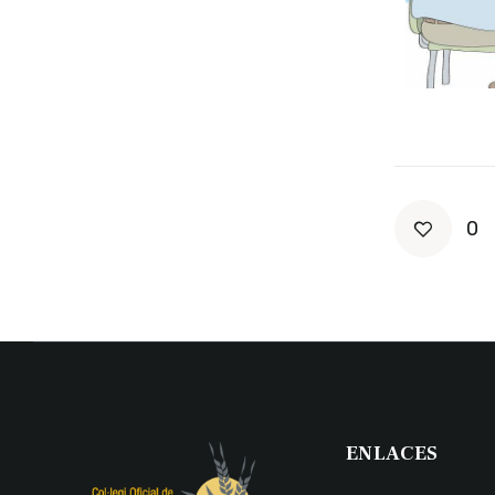
0
ENLACES