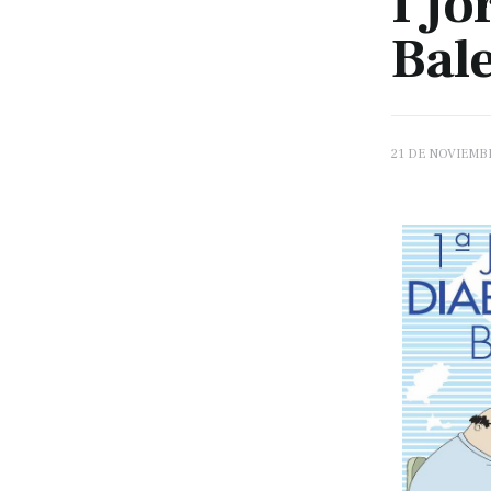
I J
Bal
21 DE NOVIEMB