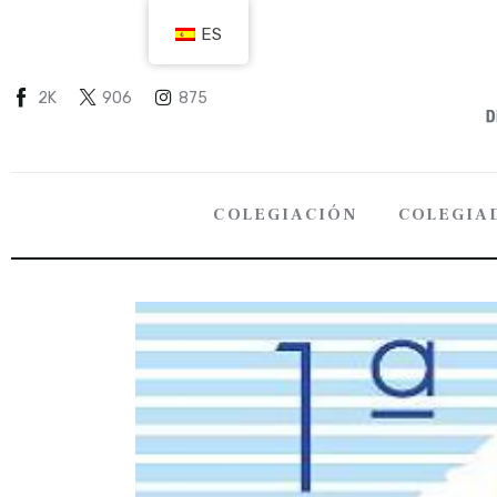
COLEGIACIÓN
ES
COLEGIADOS
2K
906
875
EMPLEO
CIUDADANÍA
COLEGIACIÓN
COLEGIA
RECURSOS
TRANSPARENCIA
COLEGIACIÓN
COLEGI