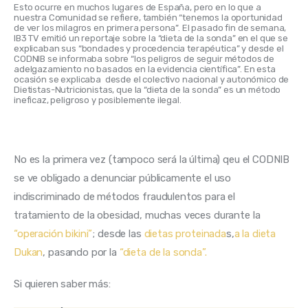
Esto ocurre en muchos lugares de España, pero en lo que a 
nuestra Comunidad se refiere, también “tenemos la oportunidad 
de ver los milagros en primera persona”. El pasado fin de semana, 
IB3 TV emitió un reportaje sobre la “dieta de la sonda” en el que se 
explicaban sus “bondades y procedencia terapéutica” y desde el 
CODNIB se informaba sobre “los peligros de seguir métodos de 
adelgazamiento no basados en la evidencia científica”. En esta 
ocasión se explicaba  desde el colectivo nacional y autonómico de 
Dietistas-Nutricionistas, que la “dieta de la sonda” es un método 
ineficaz, peligroso y posiblemente ilegal. 
No es la primera vez (tampoco será la última) qeu el CODNIB 
se ve obligado a denunciar públicamente el uso 
indiscriminado de métodos fraudulentos para el 
tratamiento de la obesidad, muchas veces durante la 
“operación bikini”
; desde las 
dietas proteinada
s,
a la dieta 
Dukan
, pasando por la
 “dieta de la sonda”.
Si quieren saber más: