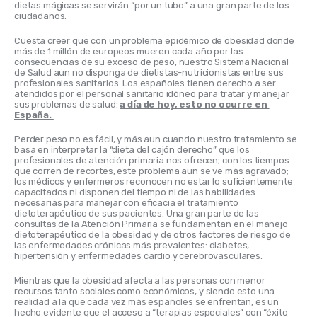
dietas mágicas se servirán “por un tubo” a una gran parte de los 
ciudadanos.
Cuesta creer que con un problema epidémico de obesidad donde 
más de 1 millón de europeos mueren cada año por las 
consecuencias de su exceso de peso, nuestro Sistema Nacional 
de Salud aun no disponga de dietistas-nutricionistas entre sus 
profesionales sanitarios. Los españoles tienen derecho a ser 
atendidos por el personal sanitario idóneo para tratar y manejar 
sus problemas de salud: 
a día de hoy, esto no ocurre en 
España. 
Perder peso no es fácil, y más aun cuando nuestro tratamiento se 
basa en interpretar la “dieta del cajón derecho” que los 
profesionales de atención primaria nos ofrecen; con los tiempos 
que corren de recortes, este problema aun se ve más agravado; 
los médicos y enfermeros reconocen no estar lo suficientemente 
capacitados ni disponen del tiempo ni de las habilidades 
necesarias para manejar con eficacia el tratamiento 
dietoterapéutico de sus pacientes. Una gran parte de las 
consultas de la Atención Primaria se fundamentan en el manejo 
dietoterapéutico de la obesidad y de otros factores de riesgo de 
las enfermedades crónicas más prevalentes: diabetes, 
hipertensión y enfermedades cardio y cerebrovasculares.
Mientras que la obesidad afecta a las personas con menor 
recursos tanto sociales como económicos, y siendo esto una 
realidad a la que cada vez más españoles se enfrentan, es un 
hecho evidente que el acceso a “terapias especiales” con “éxito 