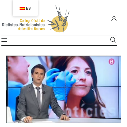
ES
COLEGIACIÓN
COLEGIADOS
EMPLEO
CIUDADANÍA
RECURSOS
TRANSPARENCIA