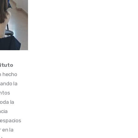
ituto 
n hecho 
ando la 
ntos 
oda la 
cia 
 espacios 
 en la 