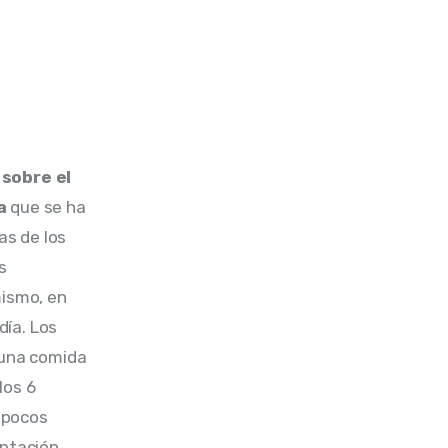
 sobre el 
a
 que se ha 
s de los 
s 
mismo, en 
ía. Los 
 una comida 
los 6 
 pocos 
entación 