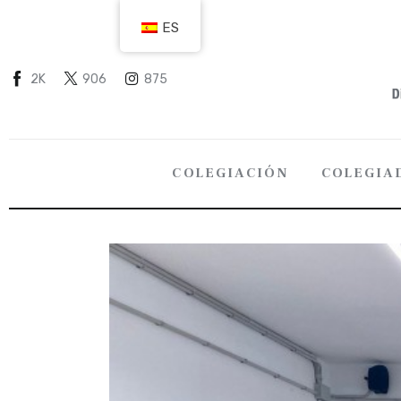
COLEGIACIÓN
ES
COLEGIADOS
2K
906
875
EMPLEO
CIUDADANÍA
COLEGIACIÓN
COLEGIA
RECURSOS
TRANSPARENCIA
COLEGIACIÓN
COLEGI