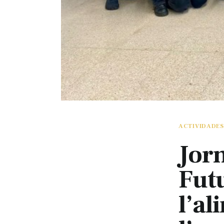
ACTIVIDADES
Jor
Fut
l’al