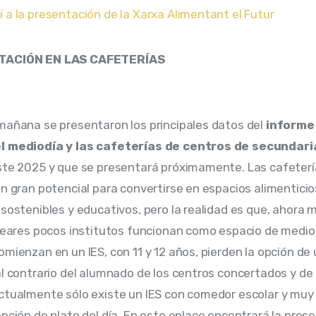
 a la presentación de la Xarxa Alimentant el Futur
TACIÓN EN LAS CAFETERÍAS
mañana se presentaron los principales datos del
 informe
l mediodía y las cafeterías de centros de secundari
ste 2025 y que se presentará próximamente. Las cafetería
un gran potencial para convertirse en espacios alimenticio
 sostenibles y educativos, pero la realidad es que, ahora 
aleares pocos institutos funcionan como espacio de mediod
omienzan en un IES, con 11 y 12 años, pierden la opción de
al contrario del alumnado de los centros concertados y de 
ctualmente sólo existe un IES con comedor escolar y muy
opción de plato del día. En este enlace encontrará la pres