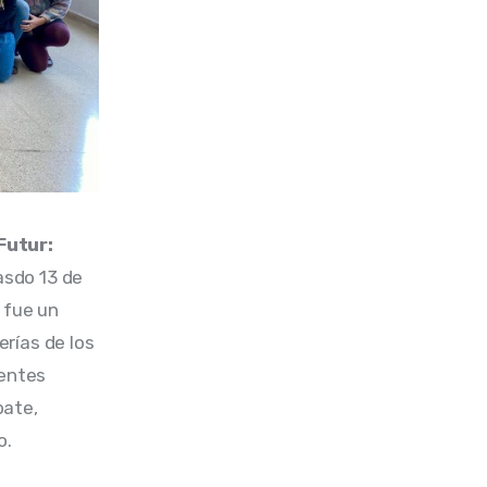
Futur: 
asdo 13 de 
 fue un 
rías de los 
entes 
ate, 
o.