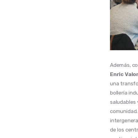
Además, con
Enric Valo
una transfo
bollería in
saludables 
comunidad. 
intergenera
de los cent