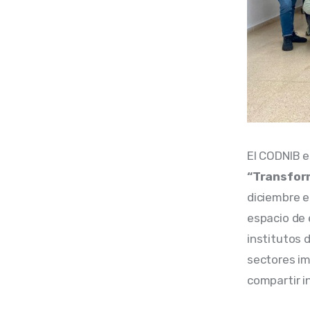
El CODNIB e
“Transform
diciembre e
espacio de 
institutos 
sectores im
compartir i