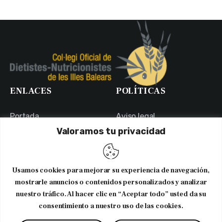
ENLACES
POLÍTICAS
Portada
Aviso legal
Valoramos tu privacidad
Portal de Transparencia
Política de Privacidad
Contacto
Política de Cookies
Usuarios
Canal Ético
Usamos cookies para mejorar su experiencia de navegación,
NEWSLETTER
mostrarle anuncios o contenidos personalizados y analizar
nuestro tráfico. Al hacer clic en “Aceptar todo” usted da su
consentimiento a nuestro uso de las cookies.
Suscribirme al newsletter