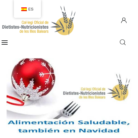
ES
COLEGIACIÓN
COLEGIADOS
EMPLEO
CIUDADANÍA
RECURSOS
TRANSPARENCIA