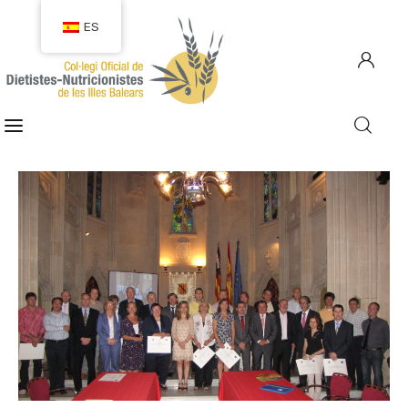
ES
COLEGIACIÓN
COLEGIADOS
EMPLEO
CIUDADANÍA
RECURSOS
TRANSPARENCIA