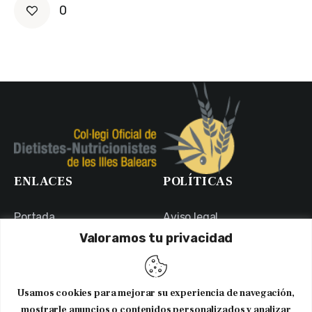
0
ENLACES
POLÍTICAS
Portada
Aviso legal
Valoramos tu privacidad
Portal de Transparencia
Política de Privacidad
Contacto
Política de Cookies
Usuarios
Canal Ético
Usamos cookies para mejorar su experiencia de navegación,
NEWSLETTER
mostrarle anuncios o contenidos personalizados y analizar