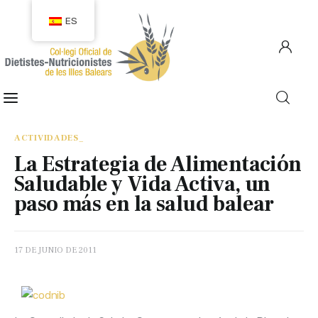
ES
COLEGIACIÓN
COLEGIADOS
ACTIVIDADES_
La Estrategia de Alimentación
EMPLEO
Saludable y Vida Activa, un
paso más en la salud balear
CIUDADANÍA
RECURSOS
17 DE JUNIO DE 2011
TRANSPARENCIA