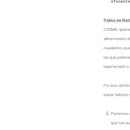
eficiente
Palma de Mall
CODNIB, quiere 
alimentación d
navideños, pue
las que padece
hipertensión o 
Por eso, dentr
iniciar hábitos
Ponernos e
que nos ay