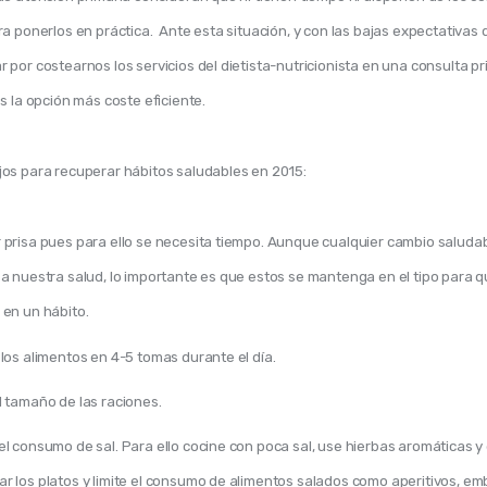
a ponerlos en práctica.  Ante esta situación, y con las bajas expectativas d
por costearnos los servicios del dietista-nutricionista en una consulta pri
s la opción más coste eficiente.
os para recuperar hábitos saludables en 2015:
 prisa pues para ello se necesita tiempo. Aunque cualquier cambio saluda
 a nuestra salud, lo importante es que estos se mantenga en el tipo para q
 en un hábito.
 los alimentos en 4-5 tomas durante el día.
l tamaño de las raciones.
el consumo de sal. Para ello cocine con poca sal, use hierbas aromáticas y
r los platos y limite el consumo de alimentos salados como aperitivos, em