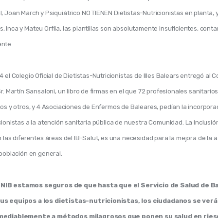
, Joan March y Psiquiátrico NO TIENEN Dietistas-Nutricionistas en planta, y
 Inca y Mateu Orfila, las plantillas son absolutamente insuficientes, contan
nte. 
4 el Colegio Oficial de Dietistas-Nutricionistas de Illes Balears entregó al C
Sr. Martín Sansaloni, un libro de firmas en el que 72 profesionales sanitarios
tos y otros, y 4 Asociaciones de Enfermos de Baleares, pedían la incorpora
cionistas a la atención sanitaria pública de nuestra Comunidad. La inclusión
n las diferentes áreas del IB-Salut, es una necesidad para la mejora de la a
 población en general. 
NIB estamos seguros de que hasta que el Servicio de Salud de Ba
us equipos a los dietistas-nutricionistas, los ciudadanos se ver
emediablemente a métodos milagrosos que ponen su salud en riesg