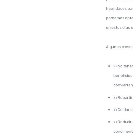
habilidades par
podremos optar 
en estos días e
Algunos consej
>>No tener
beneficios
conviertan
>>Repartir
>>Cuidar e
>>Reducir 
condimenta