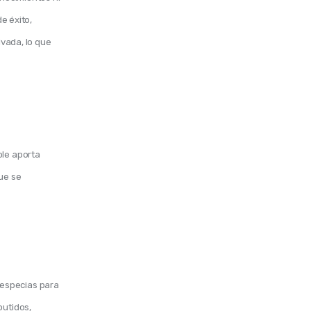
e éxito, 
vada, lo que 
ble aporta
ue se
 especias para
butidos,