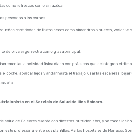
das como refrescos con o sin azúcar.
 los pescados a las carnes.
queñas cantidades de frutos secos como almendras o nueces, varias vec
te de oliva virgen extra como grasa principal.
incrementar la actividad física diaria con prácticas que se integren el ritm
 el coche, aparcar lejos y andar hasta el trabajo, usar las escaleras, baja
ar, etc.
utricionista en el Servicio de Salud de Illes Balears. 
e salud de Baleares cuenta con dietistas-nutricionistas, y no todos los hos
on este profesional entre sus plantillas. Así los hospitales de Manacor, Son