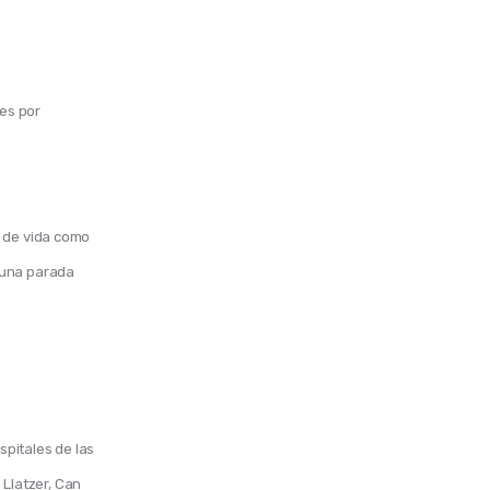
es por
o de vida como
r una parada
pitales de las 
 Llatzer, Can 