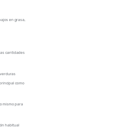
ajos en grasa,
ñas cantidades
s verduras
principal como
lo mismo para
ón habitual