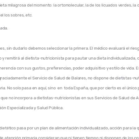
ieta milagrosa del momento: la ortomolecular, la de los licuados verdes, la d
el los sobres, etc.
ada.
es, sin dudarlo debemos seleccionar la primera. El médico evaluará el ries
y remitirá al dietista-nutricionista para pautar una dieta individualizada,
herencia con sus gustos, preferencias, poder adquisitivo y estilo de vida. Es
raciadamente el Servicio de Salud de Balares, no dispone de dietistas-nut
ia. No solo pasa en aquí, sino  en  toda España, que por cierto es el único p
que no incorpora a dietistas-nutricionistas en sus Servicios de Salud de A
ión Especializada y Salud Pública.
dietético pasa por un plan de alimentación individualizado, acción para la q
de atención primaria consideran que ni tienen tiempo ni disponen de los co