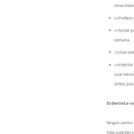
otras bebi
>>Preferir
>>Tomar pe
semana.
>>Usar acei
>>Intentar 
usar menos
antes, pase
El dietista-n
Ningún centro d
Islas cuentan c