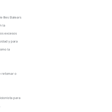
e Illes Balears 
 la 
Los excesos 
idad y para 
omo la 
e retomar o 
cionista para
.