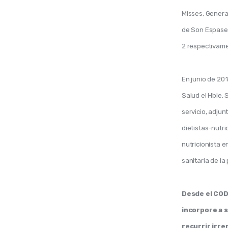
Misses, General
de Son Espases,
2 respectivame
En junio de 201
Salud el Hble. 
servicio, adjun
dietistas-nutri
nutricionista e
sanitaria de la
Desde el COD
incorpore a s
recurrir irr