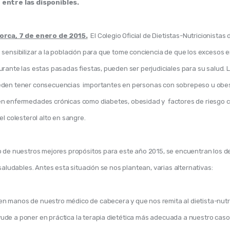
 entre las disponibles.
orca, 7 de enero de 2015.
El Colegio Oficial de Dietistas-Nutricionistas d
sensibilizar a la población para que tome conciencia de que los excesos en
urante las estas pasadas fiestas, pueden ser perjudiciales para su salud. 
den tener consecuencias  importantes en personas con sobrepeso u obes
n enfermedades crónicas como diabetes, obesidad y  factores de riesgo c
el colesterol alto en sangre.
o de nuestros mejores propósitos para este año 2015, se encuentran los d
 saludables. Antes esta situación se nos plantean, varias alternativas:
n manos de nuestro médico de cabecera y que nos remita al dietista-nutri
ude a poner en práctica la terapia dietética más adecuada a nuestro caso