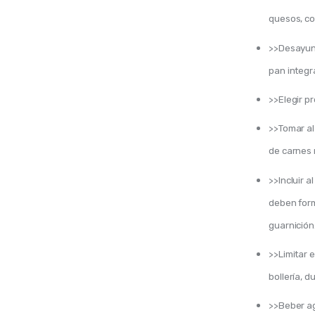
quesos, co
>>Desayuna
pan integra
>>Elegir p
>>Tomar al
de carnes
>>Incluir a
deben form
guarnición
>>Limitar 
bollería, d
>>Beber ag