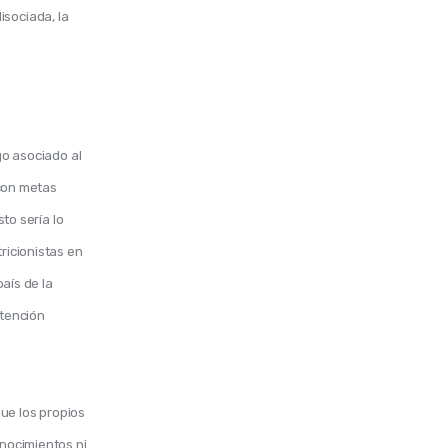
isociada, la
go asociado al 
 con metas 
to sería lo 
ricionistas en 
aís de la 
tención 
ue los propios 
nocimientos ni 