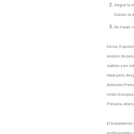
Seguir la d
Dukan, la d
No hacer n
De las 3 opcion
exceso de peso 
viables y en co
ideal pero desg
Atención Primar
Unión Europea 
Primaria, Atenc
El tratamiento 
profesionales 