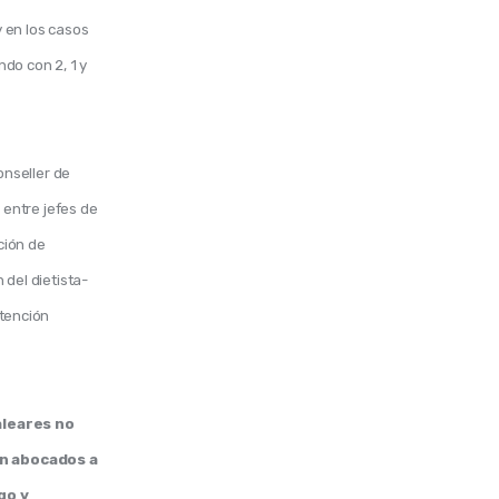
 en los casos 
do con 2, 1 y 
onseller de 
 entre jefes de 
ción de 
 del dietista-
tención 
leares no 
án abocados a 
o y 