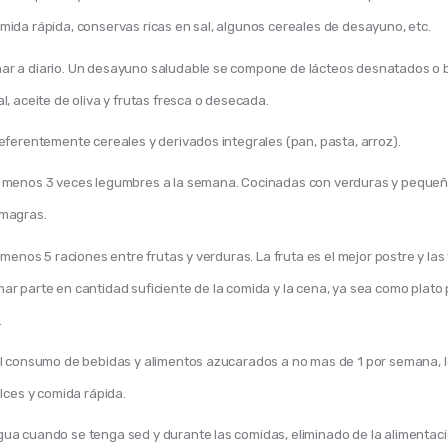
mida rápida, conservas ricas en sal, algunos cereales de desayuno, etc.
r a diario. Un desayuno saludable se compone de lácteos desnatados o b
l, aceite de oliva y frutas fresca o desecada.
referentemente cereales y derivados integrales (pan, pasta, arroz).
 menos 3 veces legumbres a la semana. Cocinadas con verduras y peque
 magras.
l menos 5 raciones entre frutas y verduras. La fruta es el mejor postre y la
ar parte en cantidad suficiente de la comida y la cena, ya sea como plato 
.
el consumo de bebidas y alimentos azucarados a no mas de 1 por semana, 
ulces y comida rápida.
ua cuando se tenga sed y durante las comidas, eliminado de la alimentaci