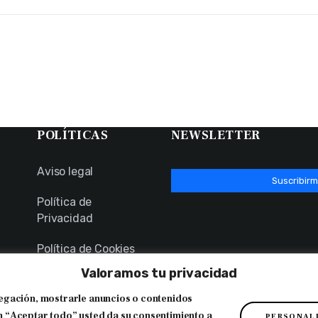
POLÍTICAS
NEWSLETTER
Aviso legal
Suscribirm
Política de
Privacidad
Política de Cookies
Valoramos tu privacidad
Canal Ético
egación, mostrarle anuncios o contenidos
 en “Aceptar todo” usted da su consentimiento a
PERSONAL