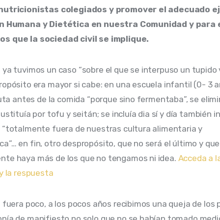
nutricionistas colegiados y promover el adecuado ej
ón Humana y Dietética en nuestra Comunidad y para 
s que la sociedad civil se implique. 
 ya tuvimos un caso “sobre el que se interpuso un tupido v
ropósito era mayor si cabe: en una escuela infantil (0- 3 a
fruta antes de la comida “porque sino fermentaba”, se elimi
ustituía por tofu y seitán; se incluía dia sí y día también 
 “totalmente fuera de nuestras cultura alimentaria y 
a”… en fin, otro despropósito, que no será el último y que
te haya más de los que no tengamos ni idea. 
Acceda a la
 y la respuesta
o fuera poco, a los pocos años recibimos una queja de los 
nía de manifiesto no solo que no se habían tomado medi