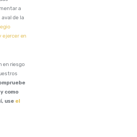
imentar a 
aval de la 
egio 
 ejercer en 
 en riesgo 
uestros 
compruebe 
 y como 
í, use 
el 