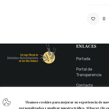
0
ENLACES
Portada
Portal de
Transparencia
Contacto
Usuarios
Usamos cookies para mejorar su experiencia de nav
personalizados y analizar nuestro tráfico. Al hacer clic