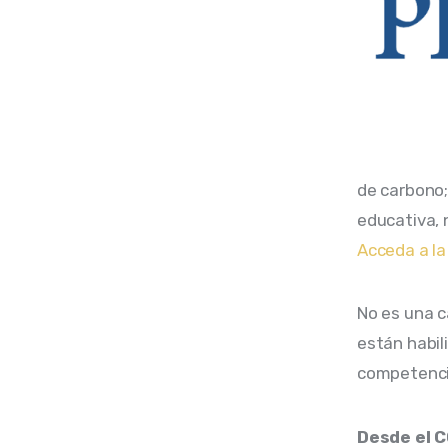
de carbono;
educativa, n
Acceda a la
No es una c
están habil
competencia
Desde el C