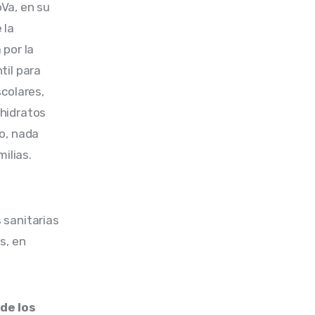
Va, en su 
la 
por la 
til para 
colares, 
hidratos 
o, nada 
ilias. 
 sanitarias 
s, en 
de los 