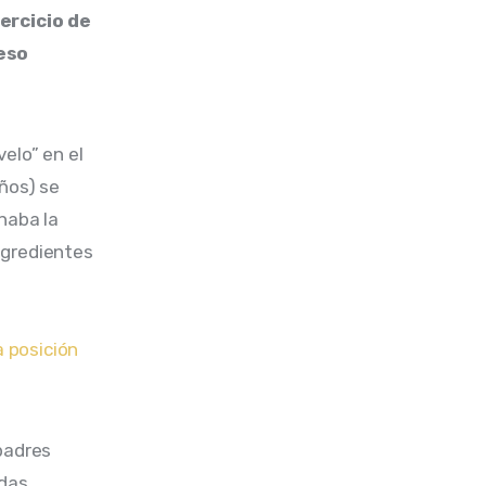
ercicio de 
eso 
elo” en el 
ños) se 
naba la 
ingredientes 
 
 posición 
padres 
das 