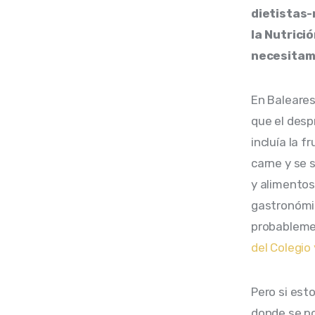
dietistas-
la Nutrici
necesitamo
En Baleares
que el desp
incluía la 
carne y se s
y alimentos
gastronómic
probablemen
del Colegio
Pero si est
donde se po