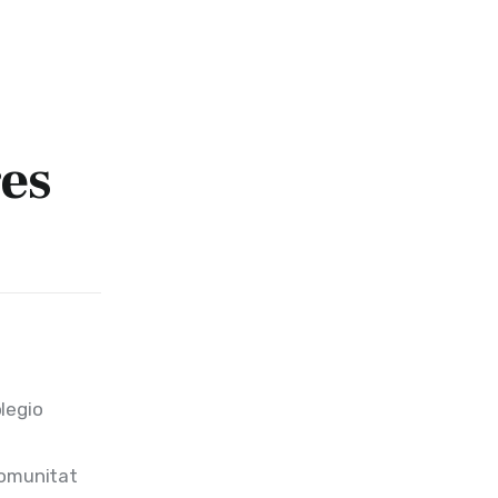
es
legio 
Comunitat 